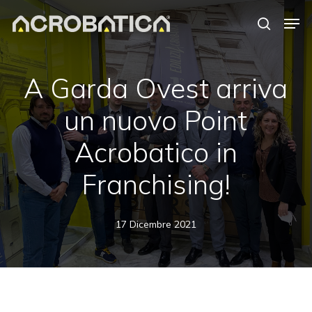
Skip
Men
to
search
Close
main
Menu
content
A Garda Ovest arriva
un nuovo Point
Acrobatico in
Franchising!
17 Dicembre 2021