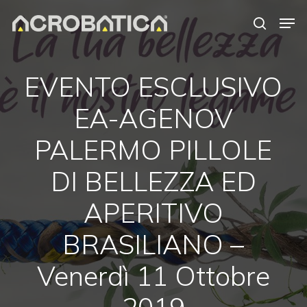
Skip
Men
to
search
Close
main
Menu
content
EVENTO ESCLUSIVO
EA-AGENOV
PALERMO PILLOLE
DI BELLEZZA ED
APERITIVO
BRASILIANO –
Venerdì 11 Ottobre