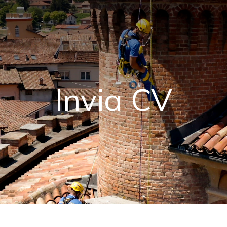
Invia CV
cire