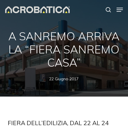
Skip
Men
to
search
Close
main
Menu
content
A SANREMO ARRIVA
LA “FIERA SANREMO
CASA”
22 Giugno 2017
FIERA DELL’EDILIZIA, DAL 22 AL 24