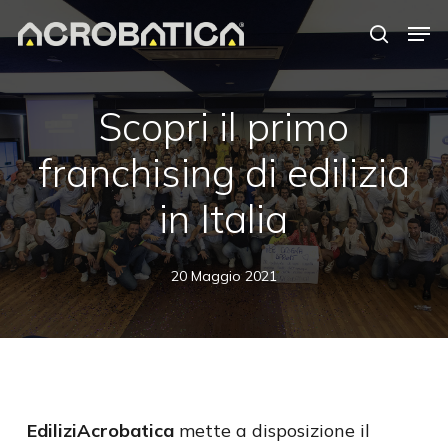
Skip
Men
to
search
Close
main
Menu
content
Scopri il primo
franchising di edilizia
in Italia
20 Maggio 2021
EdiliziAcrobatica
mette a disposizione il