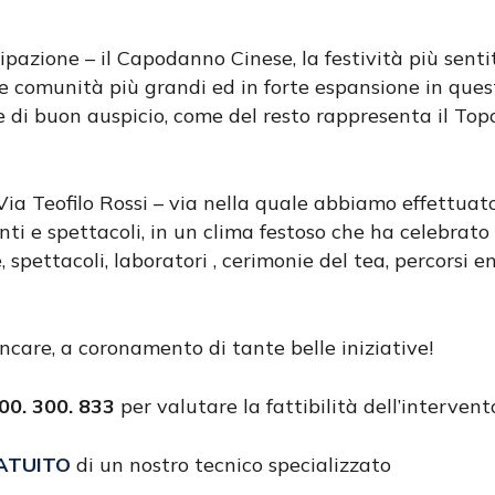
pazione – il Capodanno Cinese, la festività più senti
le comunità più grandi ed in forte espansione in qu
 di buon auspicio, come del resto rappresenta il Top
ia Teofilo Rossi – via nella quale abbiamo effettuat
ti e spettacoli, in un clima festoso che ha celebrato
 spettacoli, laboratori , cerimonie del tea, percorsi 
care, a coronamento di tante belle iniziative!
0. 300. 833
per valutare la fattibilità dell’intervent
ATUITO
di un nostro tecnico specializzato