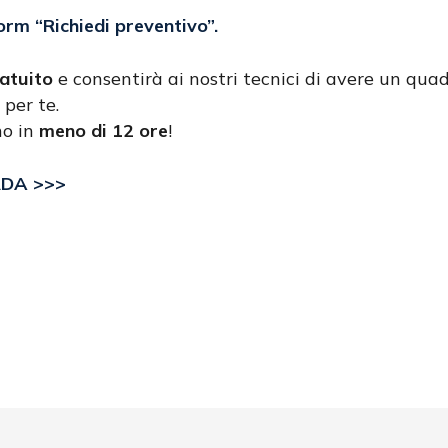
form
“Richiedi preventivo”
.
atuito
e consentirà ai nostri tecnici di avere un quad
 per te.
no in
meno di 12 ore
!
RDA >>>