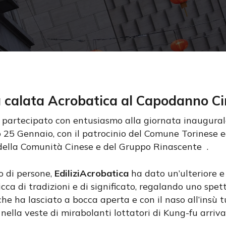
cire
 calata Acrobatica al Capodanno Cin
partecipato con entusiasmo alla giornata inaugura
 25 Gennaio, con il patrocinio del Comune Torinese ed
 della Comunità Cinese e del Gruppo Rinascente .
o di persone,
EdiliziAcrobatica
ha dato un’ulteriore e
icca di tradizioni e di significato, regalando uno spe
he ha lasciato a bocca aperta e con il naso all’insù 
 nella veste di mirabolanti lottatori di Kung-fu arriva