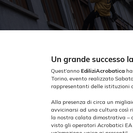
Premi invio per cercare oppure ESC per us
Un grande successo la
Quest’anno
EdiliziAcrobatica
ha 
Torino, evento realizzato Sabato
rappresentanti delle istituzioni
Alla presenza di circa un migliai
avvicinarsi ad una cultura così r
la nostra calata dimostrativa – c
visto gli operatori Acrobatici EA
un’emozione unica ai presenti!