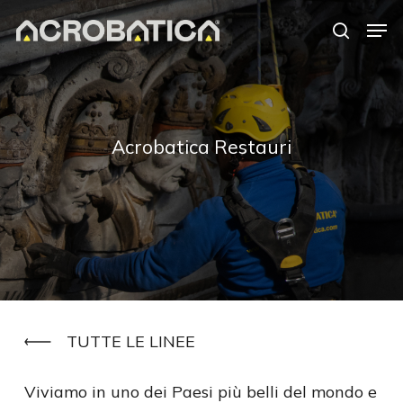
Skip
Men
to
search
Close
main
Menu
content
Acrobatica Restauri
TUTTE LE LINEE
Viviamo in uno dei Paesi più belli del mondo e