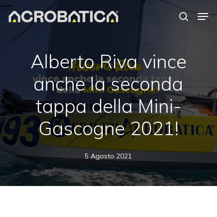
Skip
Men
to
search
Close
main
Menu
content
Alberto Riva vince
anche la seconda
tappa della Mini-
Gascogne 2021!
5 Agosto 2021