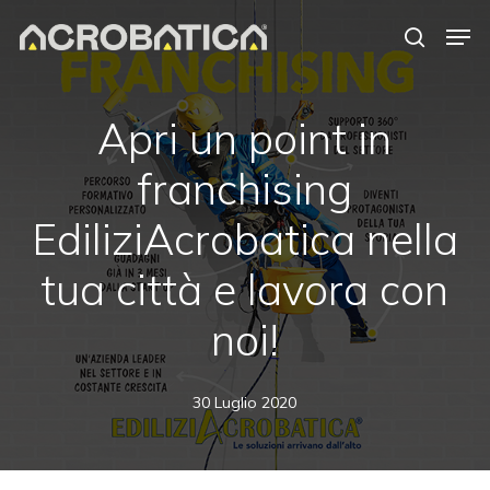
Skip
Men
to
search
Close
main
Menu
content
Apri un point in
franchising
EdiliziAcrobatica nella
tua città e lavora con
noi!
30 Luglio 2020