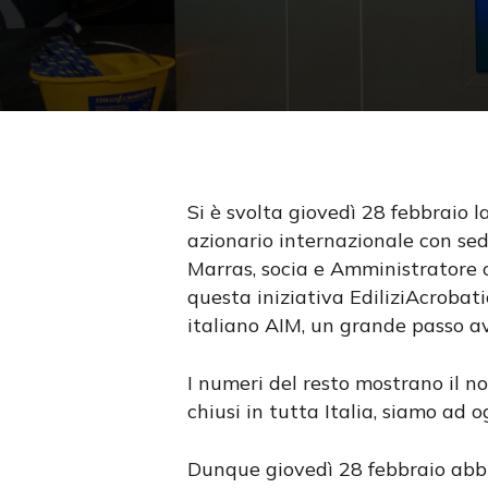
Si è svolta giovedì 28 febbraio 
azionario internazionale con se
Premi invio per cercare oppure ESC per us
Marras, socia e Amministratore 
questa iniziativa EdiliziAcrobat
italiano AIM, un grande passo av
I numeri del resto mostrano il nos
chiusi in tutta Italia, siamo ad 
Dunque giovedì 28 febbraio abbia