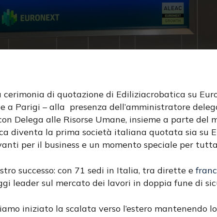
la cerimonia di quotazione di Ediliziacrobatica su 
de a Parigi – alla presenza dell’amministratore dele
cire
con Delega alle Risorse Umane, insieme a parte del
ica diventa la prima società italiana quotata sia su
anti per il business e un momento speciale per tutta
tro successo: con 71 sedi in Italia, tra dirette e
franc
oggi leader sul mercato dei lavori in doppia fune di si
mo iniziato la scalata verso l’estero mantenendo lo st