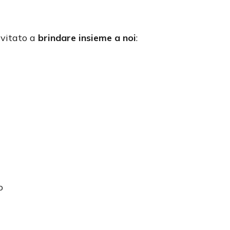
nvitato a
brindare insieme a noi
:
o