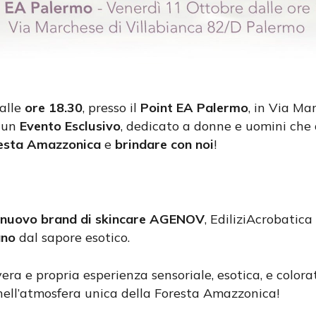
alle
ore 18.30
, presso il
Point EA Palermo
, in Via Ma
r un
Evento Esclusivo
, dedicato a donne e uomini che
esta Amazzonica
e
brindare con noi
!
nuovo brand di skincare AGENOV
, EdiliziAcrobatica 
ano
dal sapore esotico.
a e propria esperienza sensoriale, esotica, e colorat
ll’atmosfera unica della Foresta Amazzonica!