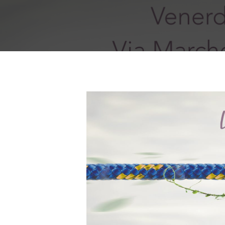
Premi invio per cercare oppure ESC per us