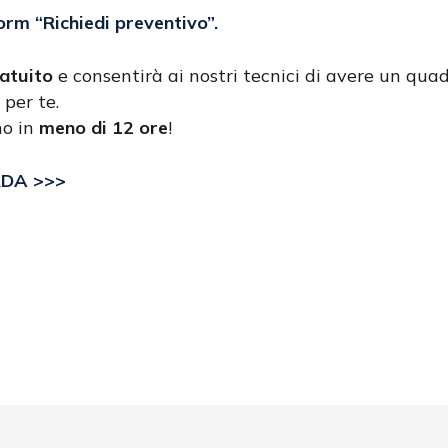
form
“Richiedi preventivo”
.
atuito
e consentirà ai nostri tecnici di avere un quad
 per te.
no in
meno di 12 ore
!
RDA >>>