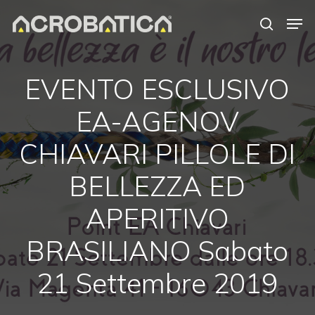
Skip
Men
to
search
Close
main
Menu
content
EVENTO ESCLUSIVO
EA-AGENOV
CHIAVARI PILLOLE DI
BELLEZZA ED
APERITIVO
BRASILIANO Sabato
21 Settembre 2019