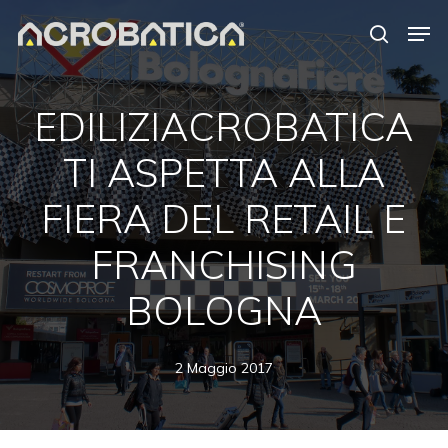
Skip
Men
to
search
Close
main
Menu
content
EDILIZIACROBATICA
TI ASPETTA ALLA
FIERA DEL RETAIL E
FRANCHISING
BOLOGNA
2 Maggio 2017