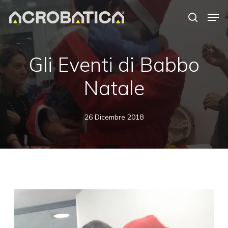
Skip
Men
to
search
Close
main
Menu
content
Gli Eventi di Babbo
Natale
26 Dicembre 2018