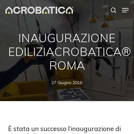
Skip
Men
to
search
Close
main
Menu
content
INAUGURAZIONE
EDILIZIACROBATICA®
ROMA
27 Giugno 2016
È stata un successo l’inaugurazione di