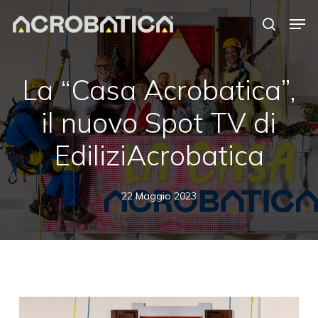
Skip
Men
to
search
Close
main
Menu
content
La “Casa Acrobatica”,
il nuovo Spot TV di
EdiliziAcrobatica
22 Maggio 2023