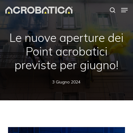
Skip
Men
to
search
Close
main
Menu
content
Le nuove aperture dei
Point acrobatici
previste per giugno!
3 Giugno 2024