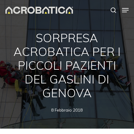
Skip
Men
to
search
Close
main
Menu
content
SORPRESA
ACROBATICA PER I
PICCOLI PAZIENTI
DEL GASLINI DI
GENOVA
8 Febbraio 2018