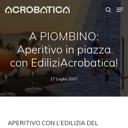
Skip
Men
to
search
Close
main
Menu
content
A PIOMBINO:
Aperitivo in piazza
con EdiliziAcrobatica!
17 Luglio 2017
APERITIVO CON L’EDILIZIA DEL