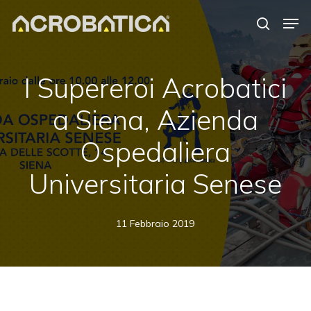
Skip
Men
to
search
Close
main
Menu
content
I Supereroi Acrobatici
a Siena, Azienda
Ospedaliera
Universitaria Senese
11 Febbraio 2019