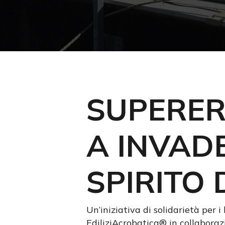
SUPERER
A INVAD
SPIRITO 
Premi invio per cercare oppure ESC per us
Un’iniziativa di solidarietà per 
EdiliziAcrobatica® in collabora