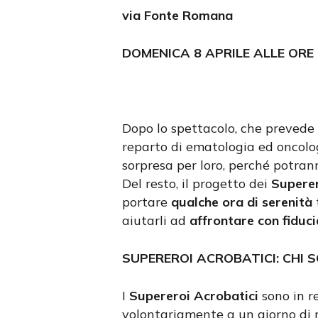
via Fonte Romana
DOMENICA 8 APRILE ALLE ORE 
Dopo lo spettacolo, che prevede
reparto di ematologia ed oncolo
sorpresa per loro, perché potran
Del resto, il progetto dei
Superer
portare
qualche ora di serenità
t
aiutarli ad
affrontare con fiduc
SUPEREROI ACROBATICI: CHI 
I
Supereroi Acrobatici
sono in r
volontariamente a un giorno di r