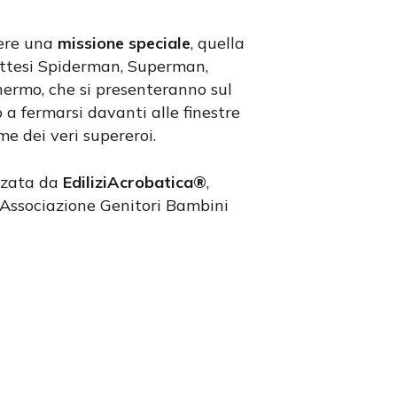
ere una
missione speciale
, quella
 attesi Spiderman, Superman,
chermo, che si presenteranno sul
o a fermarsi davanti alle finestre
me dei veri supereroi.
izzata da
EdiliziAcrobatica®
,
 Associazione Genitori Bambini