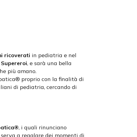
i ricoverati
in pediatria e nel
 Supereroi
, e sarà una bella
che più amano.
atica® proprio con la finalità di
aliani di pediatria, cercando di
obatica®
, i quali rinunciano
e serva a regalare dei momenti di