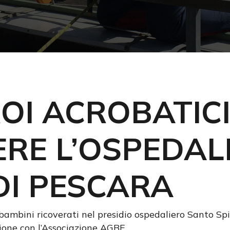
OI ACROBATICI
ERE L’OSPEDAL
DI PESCARA
cire
i bambini ricoverati nel presidio ospedaliero Santo Sp
zione con l’Associazione AGBE