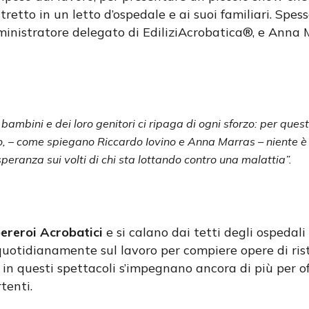
stretto in un letto d’ospedale e ai suoi familiari. Spe
ministratore delegato di EdiliziAcrobatica®, e Anna
bambini e dei loro genitori ci ripaga di ogni sforzo: per ques
o, – come spiegano Riccardo Iovino e Anna Marras – niente è pi
peranza sui volti di chi sta lottando contro una malattia”.
ereroi Acrobatici
e si calano dai tetti degli ospedali
quotidianamente sul lavoro per compiere opere di ri
ma in questi spettacoli s’impegnano ancora di più per o
tenti.