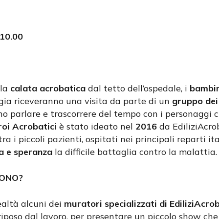
10.00
 la
calata acrobatica
dal tetto dell’ospedale, i
bambin
gia riceveranno una visita da parte di un
gruppo dei
no parlare e trascorrere del tempo con i personaggi 
oi Acrobatici
è stato ideato nel
2016
da EdiliziAcrob
ra i piccoli pazienti, ospitati nei principali reparti it
ia e speranza
la difficile battaglia contro la malattia.
SONO?
ealtà alcuni dei
muratori specializzati di EdiliziAcr
iposo dal lavoro, per presentare un piccolo show ch