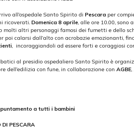
rivo all’ospedale Santo Spirito di
Pescara
per compi
i ricoverati.
Domenica 8 aprile
, alle ore 10.00, sono
o molti altri personaggi famosi dei fumetti e dello s
er poi calarsi dall’alto con acrobazie emozionanti, fin
ienti
, incoraggiandoli ad essere forti e coraggiosi co
batici al presidio ospedaliero Santo Spirito è organ
re dell’edilizia con fune, in collaborazione con
AGBE
,
ppuntamento a tutti i bambini
O DI PESCARA