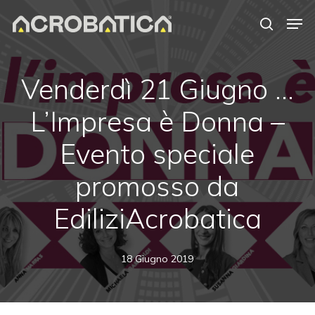
Skip
Men
to
search
Close
main
Menu
content
Venderdì 21 Giugno …
L’Impresa è Donna –
Evento speciale
promosso da
EdiliziAcrobatica
18 Giugno 2019