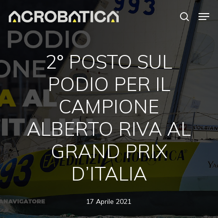
Skip
Men
to
search
Close
main
Menu
content
2° POSTO SUL
PODIO PER IL
CAMPIONE
ALBERTO RIVA AL
GRAND PRIX
D’ITALIA
17 Aprile 2021