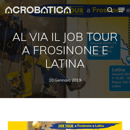
Skip
Men
to
search
Close
main
Menu
content
AL VIA IL JOB TOUR
A FROSINONE E
LATINA
10 Gennaio 2019