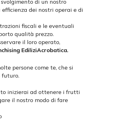
e svolgimento di un nostro
efficienza dei nostri operai e di
razioni fiscali e le eventuali
porto qualità prezzo.
servare il loro operato,
nchising EdiliziAcrobatica.
lte persone come te, che si
 futuro.
to inizierai ad ottenere i frutti
are il nostro modo di fare
o