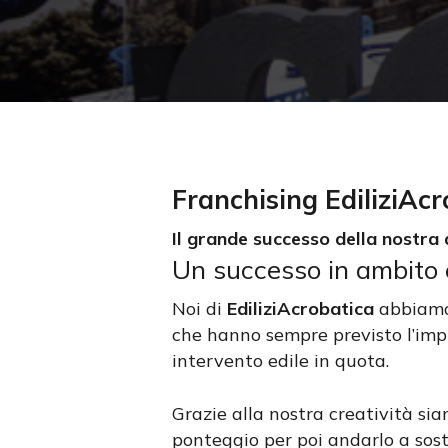
Franchising EdiliziAc
Il grande successo della nostra 
Un successo in ambito e
Noi di
EdiliziAcrobatica
abbiamo 
che hanno sempre previsto l’impi
intervento edile in quota.
Premi invio per cercare oppure ESC per us
Grazie alla nostra creatività si
ponteggio per poi andarlo a sos