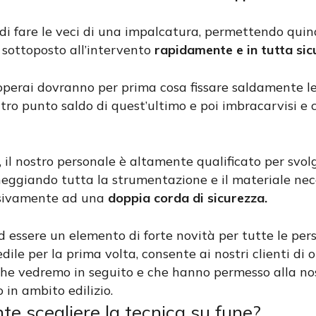
i fare le veci di una impalcatura, permettendo quindi 
o sottoposto all’intervento
rapidamente e in tutta sic
i operai dovranno per prima cosa fissare saldamente le
 altro punto saldo di quest’ultimo e poi imbracarvisi e 
 il nostro personale è altamente qualificato per svolg
aneggiando tutta la strumentazione e il materiale ne
usivamente ad una
doppia corda di sicurezza.
d essere un elemento di forte novità per tutte le per
le per la prima volta, consente ai nostri clienti di 
che vedremo in seguito e che hanno permesso alla no
 in ambito edilizio.
te scegliere la tecnica su fune?