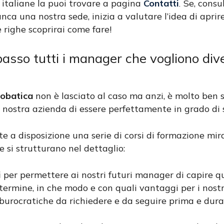
 italiane la puoi trovare a pagina
Contatti
Se, consul
.
ca una nostra sede, inizia a valutare l’idea di apri
e righe scoprirai come fare!
sso tutti i manager che vogliono dive
robatica
non è lasciato al caso ma anzi, è molto ben 
nostra azienda di essere perfettamente in grado di s
te a disposizione una serie di corsi di formazione mira
he si strutturano nel dettaglio:
i
per permettere ai nostri futuri manager di capire qual
ermine, in che modo e con quali vantaggi per i nostri c
urocratiche da richiedere e da seguire prima e dura