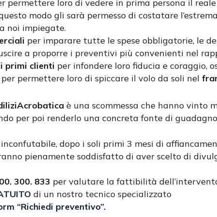
r permettere loro di vedere in prima persona il real
 questo modo gli sarà permesso di costatare l’estrema 
da noi impiegate.
rciali
per imparare tutte le spese obbligatorie, le det
iuscire a proporre i preventivi più convenienti nel rap
 primi clienti
per infondere loro fiducia e coraggio, os
per permettere loro di spiccare il volo da soli nel
fra
diliziAcrobatica
è una scommessa che hanno vinto mo
do per poi renderlo una concreta fonte di guadagno
 inconfutabile, dopo i soli primi 3 mesi di affiancamen
ranno pienamente soddisfatto di aver scelto di divulg
0. 300. 833
per valutare la fattibilità dell’intervent
ATUITO
di un nostro tecnico specializzato
orm “Richiedi preventivo”.