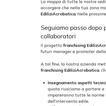
La mappa di tutte le nostre sedi
accorgere che nella tua zona man
EdiliziAcrobatica
. Nelle prossim
Seguiamo passo dopo pa
collaboratori
Il progetto
franchising EdiliziAc
futuri manager e promoter della 
A tal fine, la nostra azienda met
franchising EdiliziAcrobatica
, c
Insegnamento aspetti tecnic
quota riusciamo a portare a t
impareranno tutte le norme b
dell’intervento edile.