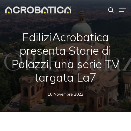
Skip
Men
to
search
Close
main
Menu
content
EdiliziAcrobatica
presenta Storie di
Palazzi, una serie TV
targata La7
18 Novembre 2022