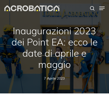
Skip
Men
to
search
Close
main
Menu
content
Inaugurazioni 2023
dei Point EA: ecco le
date di aprile e
maggio
7 Aprile 2023