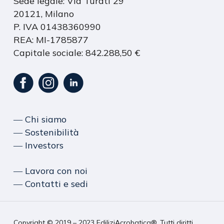
Sede legale: Via Turati 29
20121, Milano
P. IVA 01438360990
REA: MI-1785877
Capitale sociale: 842.288,50 €
― Chi siamo
― Sostenibilità
― Investors
― Lavora con noi
― Contatti e sedi
Copyright © 2019 – 2023 EdiliziAcrobatica®. Tutti diritti