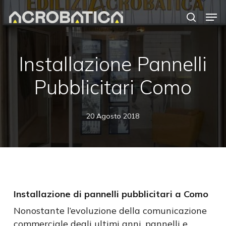
Skip
Men
to
search
Close
main
Menu
content
Installazione Pannelli
Pubblicitari Como
20 Agosto 2018
Installazione di pannelli pubblicitari a Como
Nonostante l’evoluzione della comunicazione
commerciale degli ultimi anni, pannelli e