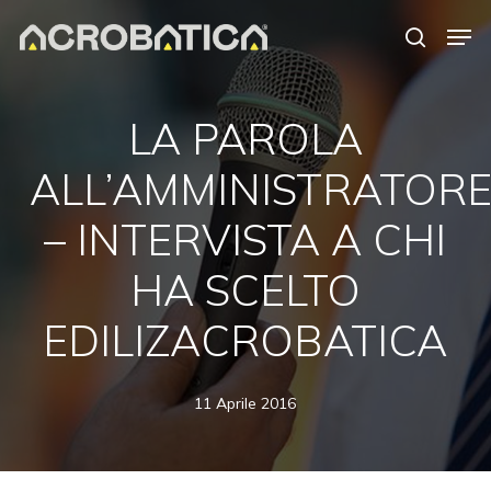
Skip
Men
to
search
Close
main
Menu
content
LA PAROLA
ALL’AMMINISTRATOR
– INTERVISTA A CHI
HA SCELTO
EDILIZACROBATICA
11 Aprile 2016