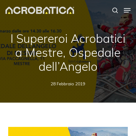
Skip
Men
to
search
Close
main
Menu
content
I Supereroi Acrobatici
a Mestre, Ospedale
dell’Angelo
28 Febbraio 2019