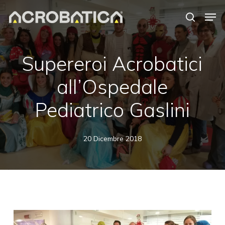
Skip
Men
to
search
Close
main
Menu
content
Supereroi Acrobatici
all’Ospedale
Pediatrico Gaslini
20 Dicembre 2018